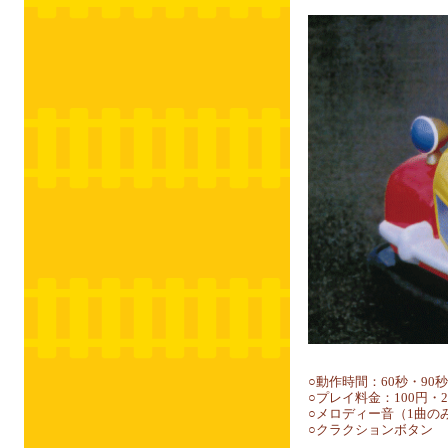
○動作時間：60秒・90秒
○プレイ料金：100円・2
○メロディー音（1曲の
○クラクションボタン